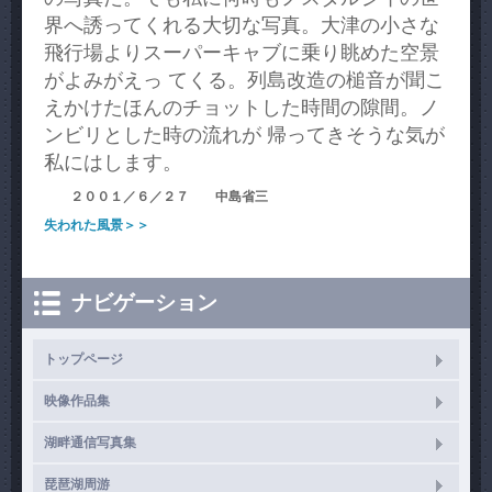
界へ誘ってくれる大切な写真。大津の小さな
飛行場よりスーパーキャブに乗り眺めた空景
がよみがえっ てくる。列島改造の槌音が聞こ
えかけたほんのチョットした時間の隙間。ノ
ンビリとした時の流れが 帰ってきそうな気が
私にはします。
２００１／６／２７ 中島省三
失われた風景＞＞
ナビゲーション
トップページ
映像作品集
湖畔通信写真集
琵琶湖周游