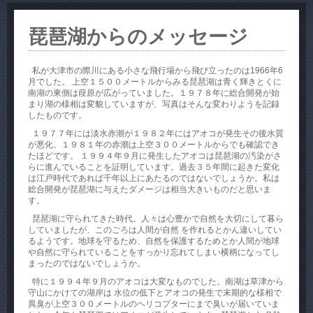
琵琶湖からのメッセージ
私が大津市の際川にある小さな飛行場から飛び立ったのは1966年6
月でした。 上空１５００メートルからみる琵琶湖は青く輝きとくに
南湖の東側は葭原が広がっていました。１９７８年に総合開発が始
まり湖の様相は変貌していますが、写真はそんな変わりようを記録
したものです。
１９７７年には淡水赤潮が１９８２年にはアオコが発生その後水質
が悪化、１９８１年の赤潮は上空３００メートルからでも確認でき
たほどです。 １９９４年９月に発生したアオコは琵琶湖の汚染がさ
らに進んでいることを証明しています。過去３５年間に起きた変化
は江戸時代であれば千年以上にあたるのではないでしょうか。私は
総合開発が琵琶湖に与えたダメージは相当大きいものだと思いま
す。
琵琶湖に守られてきた時代、人々は心豊かで自然を大切にして暮ら
していましたが、このごろは人間が自然 を作れるとかん違いしてい
るようです。地球を守るため、自然を保護するためとか人間が地球
や自然に守られていることをすっかり忘れてしまい横柄になってし
まったのではないでしょうか。
特に１９９４年９月のアオコは大変なものでした。南湖は草津から
守山にかけての湖岸は 水位の低下とアオコの発生で末期的な様相で
異臭が上空３００メートルのヘリコプターにまで臭いが届いていま