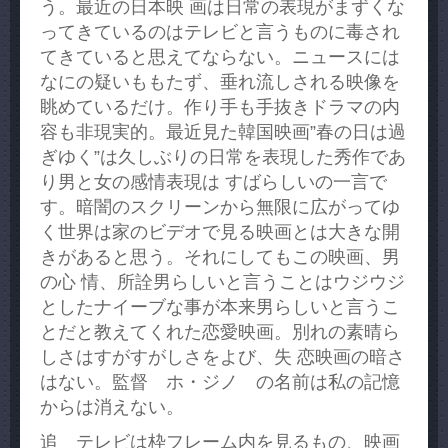
う。最近の日本映 画は日常の表現がまずくな
ってきているのはテレビと言うものに毒され
てきていると思えてならない。ニュースには
なにの疑いももたず、垂れ流しされる映像を
眺めているだけ。作り手も手抜きドラマの内
容も非現実的。最近見た韓国映画”春の日は過
ぎゆく”は久しぶりの日常を表現した秀作であ
り男と女の感情表現は すばらしいの一言で
す。暗闇のスクリーンから無限に広がってゆ
く世界は家のビデオで見る映画とは大きな開
きがあると思う。それにしてもこの映画、男
の心 情、所詮男らしいと言うことはウジウジ
としたナイーブな事が本来男らしいと言うこ
とだと教えてくれた恋愛映画。別れの素晴ら
しさはすがすがしさをよび、失 恋映画の暗さ
はない。監督 ホ・ジノ の名前は私の記憶
からは消えない。
追 テレビは枠フレーム内を見るもの、映画