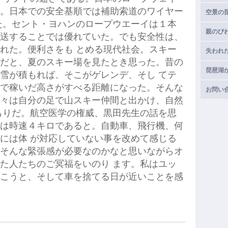
。日本での安全基順では補助索道のワイヤー
空景の
た。セント・ヨハンのロープウエーイは１本
親のびわ
送することでは優れていた。でも安全性は、
れた。便利さをも とめる現代社会。スキー
失われ
だと、夏のスキー場を見たとき思った。昔の
琵琶湖
雪が積もれば、そこがゲレンデ、そし てテ
で稼いだ高さがすべる距離になった。そんな
お問い
々は自分の足で山スキー仲間と出かけ、自然
もりだ。航空医学の権威、黒田先生の話を思
は時速４キロであると。自動車、飛行機、何
には体 が対応していない事を改めて感じる
そんな緊張感が必要なのかなと思いながらオ
た人たちのご冥福をいのり ます。私はユッ
こうと、そして車を捨てる日が近いことを感