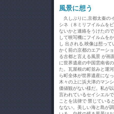
風景に想う
久しぶりに,京都太秦の
シネ（８ミリフイルムをビ
ないかと連絡をうけたので
して映写機にフイルムをか
し 出される,映像は想っ
かく前の京都のエアーショ
る古都と言える風景 が画
に世界遺産の中国雲南省の
た。瓦屋根の町並みと運河
ら町全体が世界遺産になっ
木々の上に浜大津のマンシ
価値観がない様だ。私が以
言われているセイシエルで
ことを法律で 禁じている
なない。美しい海と島が調
いる。自然の残る風景はお