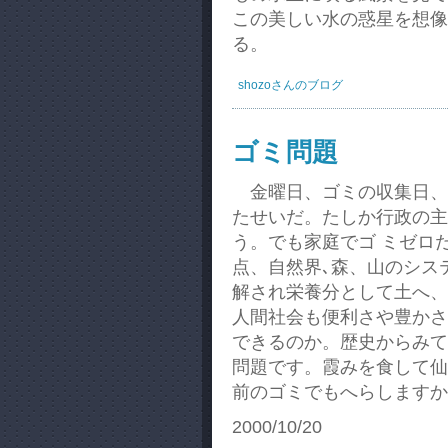
この美しい水の惑星を想像
る。
shozoさんのブログ
ゴミ問題
金曜日、ゴミの収集日、
たせいだ。たしか行政の主
う。でも家庭でゴ ミゼロ
点、自然界､森、山のシス
解され栄養分として土へ、
人間社会も便利さや豊かさ
できるのか。歴史からみて
問題です。霞みを食して仙
前のゴミでもへらしますか
2000/10/20