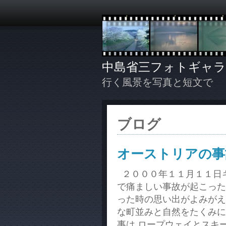
中島省三フォトギャラ
行く風景を写真と短文で
ブログ
オーストリアの事
２０００年１１月１１日
で痛ましい事故が起こった
った時の思い出がよみがえ
な町並みと自然をたくみに
事は ロープウェイとスキ