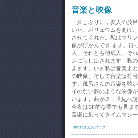
音楽と映像
久しぶりに，友人の茂呂さん
いた。ボリュウムをあげ、
させてくれた。私はマリフ
像が浮かんでき ます。行
人、それとも地底人、それ
ンに映し出されます。私の
えます。いま私は音楽よと
の映像、そして音楽は符号
す。茂呂さんの音楽を聴い
イのない夢のような映像が、
います。曲が２１世紀へ誘
今夜はSF的な夢でも見ま
音楽に乗ってタイムマシ
shozoさんのブログ