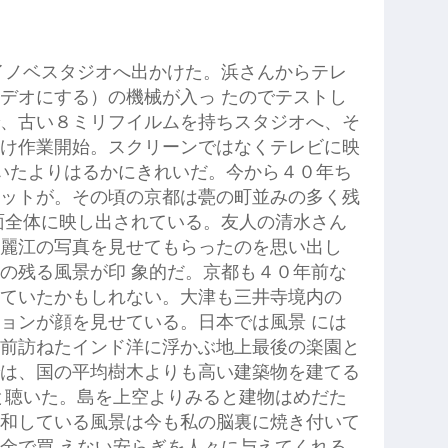
イノベスタジオへ出かけた。浜さんからテレ
デオにする）の機械が入っ たのでテストし
、古い８ミリフイルムを持ちスタジオへ、そ
け作業開始。スクリーンではなくテレビに映
ていたよりはるかにきれいだ。今から４０年ち
ットが。その頃の京都は甍の町並みの多く残
面全体に映し出されている。友人の清水さん
麗江の写真を見せてもらったのを思い出し
の残る風景が印 象的だ。京都も４０年前な
ていたかもしれない。大津も三井寺境内の
ョンが顔を見せている。日本では風景 には
前訪ねたインド洋に浮かぶ地上最後の楽園と
は、国の平均樹木よりも高い建築物を建てる
と聴いた。島を上空よりみると建物はめだた
和している風景は今も私の脳裏に焼き付いて
金で買 えない安らぎを人々に与えてくれる