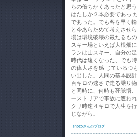
らの倍ちかくあったと思う
はたしか２本必要であっ 
であった。でも客を早く輸
と今あらためて考えさせら
場は環境破壊の最たるもの
スキー場といえば大根畑に
ランは山スキー、自分の足
時代は遠くなった、でも時
の偉大さを感 じているつ
い出した。人間の基本設計
百キロの速さで走る乗り物
と同時に、何時も死覚悟、
ーストリアで事故に遭われ
クリ時速４キロで人生を行
じながら。
shozoさんのブログ