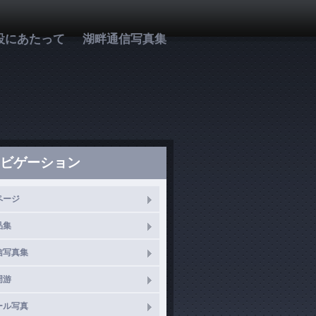
設にあたって
湖畔通信写真集
ビゲーション
ページ
品集
信写真集
周游
ール写真