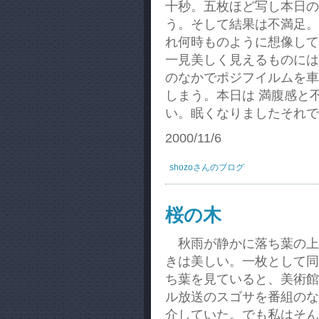
十秒。五枚ほど写し本日の
う。そして結果は不満足。
れ何時ものように想像して
一見美しく見えるものには
のなかでポジフイルムを車
しまう。本日は 満腹感と
い。眠くなりましたそれで
2000/11/6
shozoさんのブログ
桜の木
秋雨が静かに落ち葉の上
きは美しい。一枚として同
ち葉を見ていると、美術館
ル放送のスゴサを番組のな
介していた。でも私はそん