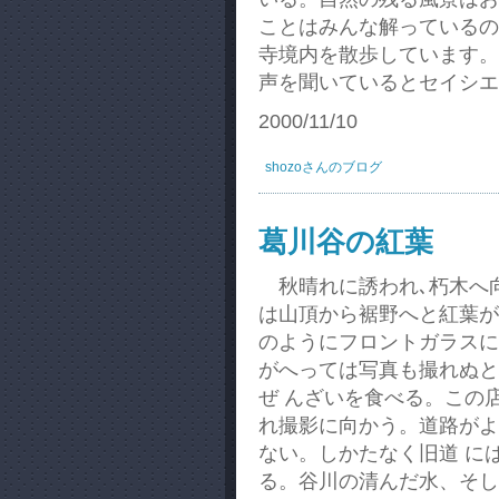
ことはみんな解っているの
寺境内を散歩しています。
声を聞いているとセイシエ
2000/11/10
shozoさんのブログ
葛川谷の紅葉
秋晴れに誘われ､朽木へ
は山頂から裾野へと紅葉が
のようにフロントガラスに
がへっては写真も撮れぬと
ぜ んざいを食べる。この
れ撮影に向かう。道路がよ
ない。しかたなく旧道 に
る。谷川の清んだ水、そし