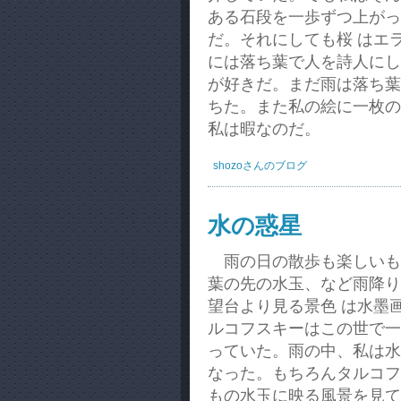
ある石段を一歩ずつ上がっ
だ。それにしても桜 はエ
には落ち葉で人を詩人にし
が好きだ。まだ雨は落ち葉
ちた。また私の絵に一枚の
私は暇なのだ。
shozoさんのブログ
水の惑星
雨の日の散歩も楽しいも
葉の先の水玉、など雨降り
望台より見る景色 は水墨
ルコフスキーはこの世で一
っていた。雨の中、私は水
なった。もちろんタルコフ
もの水玉に映る風景を見て