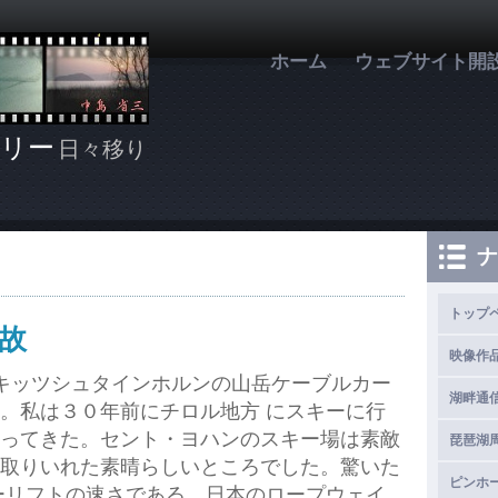
メインコンテンツに移動
ホーム
ウェブサイト開
リー
日々移り
ナ
トップ
故
映像作
キッツシュタインホルンの山岳ケーブルカー
湖畔通
。私は３０年前にチロル地方 にスキーに行
ってきた。セント・ヨハンのスキー場は素敵
琵琶湖
取りいれた素晴らしいところでした。驚いた
ピンホ
ーリフトの速さである。日本のロープウェイ