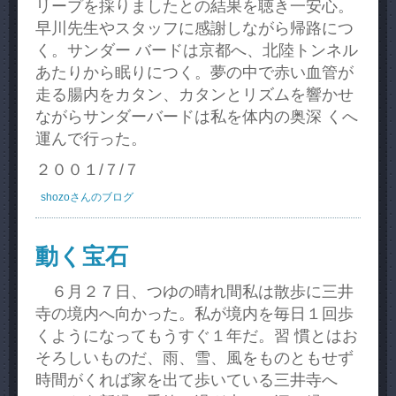
リープを採りましたとの結果を聴き一安心。
早川先生やスタッフに感謝しながら帰路につ
く。サンダー バードは京都へ、北陸トンネル
あたりから眠りにつく。夢の中で赤い血管が
走る腸内をカタン、カタンとリズムを響かせ
ながらサンダーバードは私を体内の奥深 くへ
運んで行った。
２００１/７/７
shozoさんのブログ
動く宝石
６月２７日、つゆの晴れ間私は散歩に三井
寺の境内へ向かった。私が境内を毎日１回歩
くようになってもうすぐ１年だ。習 慣とはお
そろしいものだ、雨、雪、風をものともせず
時間がくれば家を出て歩いている三井寺へ