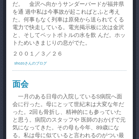
だ。 金沢へ向かうサンダーバードが福井県
を通 過中私は今事故が起こればとふと考え
た。何事もなく列車は原発から送られてくる
電力で快走している。電光掲示板に次は金沢
と、そしてペットボトルの水を飲 んだ。ホッ
トためいきまじりの息がでた。
２００１／３／２６
shozoさんのブログ
面会
一月のある日母の入院しているS病院へ面
会に行った。母にとッて世紀末は大変な年だ
った。2回も骨折し、精神的にも参っていた
と思う。病院のスタッフや 医師のおかげで元
気になってきた。その母も今年、89歳にな
る。私は母に似ていると言われるのがつい最