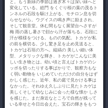
と。もう新緑の季節は過ぎ木々は深い緑へと
変化している。総門 をくぐり桜の葉の茂るト
ンネルの石段を駆け上がる、モチロン息を切
らせながら。ウグイスの鳴き声に励まされ、
そして観音堂。休む間もなく展望台へさすが
梅 雨の蒸し暑さで顔から汗が落ちる。石段に
汗が模様をつける。ものの気配。トカゲが私
の前を横切る。少し驚き足を止め見送ると、
トカゲは石垣の方へ。縦縞の 美しい細い体
型、メタリックな輝き、トカゲがこんなに美
しい生き物とは。幼い頃と言えばトカゲのシ
ッポを切ったりする事ばかりで、観察力もな
く弱い動物を いじめていただけの自分をはず
かしく感じた。近年、私の庭で見かける事は
なかった。それゆえ久しぶりに見たトカゲは
美しくそして幼なじみに会った様な懐か しさ
を感じた。まだ身近なところで自然が残って
いる幸せと今日出会えた。宝石の輝きをもつ