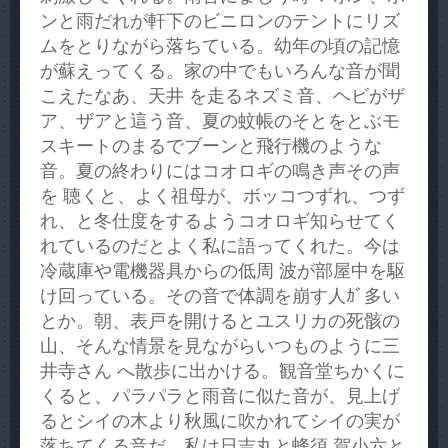
ンと雨だれが軒下のビニロンのテントにリズ
ムをとりながら落ちている。幼年の頃の記憶
が蘇えってくる。家の中でもいろんな音が聞
こえたなあ、天井 を走るネズミ音、ヘビがザ
ア、ザアと這う音、夏の蚊帳のそとをとぶモ
スキートのまるでブーンと飛行機のような
音。夏の終わりにはコオロギの鳴き声その声
を 聴くと、よく祖母が、ボッコつずれ、つず
れ、と冬仕度をするようコオロギ知らせてく
れているのだとよく私に語ってくれた。今は
冷蔵庫や電機器具からの低周 波が部屋中を駆
け回っている。その音で体調を崩す人ｶﾞ多い
とか。朝、表戸を開けるとユスリカの死骸の
山、そんな情景を見ながらいつものように三
井寺さん へ散歩に出かける。観音堂ちかくに
くると、パラパラと雨音に似た音が、見上げ
るとシイの木より秋風に吹かれてシイの実が
落ちてくる音だ。私は日吉丸と蜂須 賀小六と