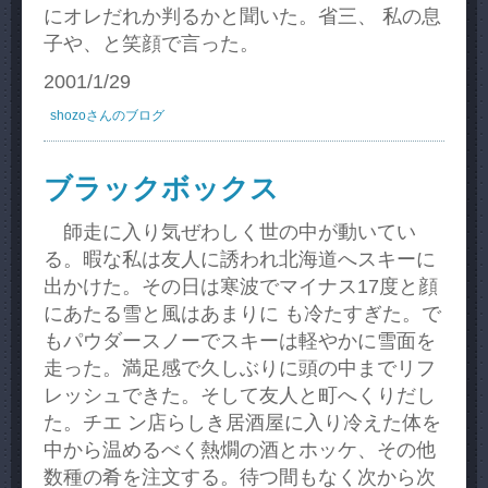
にオレだれか判るかと聞いた。省三、 私の息
子や、と笑顔で言った。
2001/1/29
shozoさんのブログ
ブラックボックス
師走に入り気ぜわしく世の中が動いてい
る。暇な私は友人に誘われ北海道へスキーに
出かけた。その日は寒波でマイナス17度と顔
にあたる雪と風はあまりに も冷たすぎた。で
もパウダースノーでスキーは軽やかに雪面を
走った。満足感で久しぶりに頭の中までリフ
レッシュできた。そして友人と町へくりだし
た。チエ ン店らしき居酒屋に入り冷えた体を
中から温めるべく熱燗の酒とホッケ、その他
数種の肴を注文する。待つ間もなく次から次