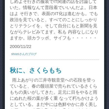
しめよそ行きの服装でIT関連の話を討論して
いた。情報なんて普段着でいいんだよ。日本
はよ そ行きで、表面のIT化は進むかも。でも
政治を見ていると、すべてのことにしっかり
とリテラシイを、そして自分にもと新聞を見
ながらテレビみてます。私も 内容なしになり
ますか。頭カラッポ、サイフも・・・・・・
2000/11/22
shozoさんのブログ
秋に、さくらもち
雨上あがりの三井寺観音堂への石段を登っ
ていると、春の饅頭屋で売られているさくら
もちの臭いがしてきた。足元に目をやると雨
にぬれた桜の葉が多く重 なって朽ちかけよう
としている。まだ中には色鮮やかに赤く美し