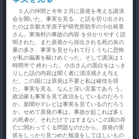
５人の仲間と今年２月に原発を考える講演
会を開いた。事実を見る、と話を切り出され
たのは京都大学原子炉研究所助手の小出裕章
さん。東海村の事故の内容 を分かりやすく説
明された。また原発から排出される死の灰の
量の多さ、事実を見せられて行くうちに恐怖
が私の脳裏を駆けめぐった。そして講演は１
時間半で 終わった。小出さんの黒白をはっき
りした話の内容は聞く者に清涼感さえ与え
た。この国には原発は不要と私は確信を得
た。事実を見る、なんと深い言葉であろ う。
政治家も事実を見て政治をしているのだろう
か。新聞やテレビは事実を見ているのだろう
か。せめて原発の事は。事故が起これば多く
の死者が、それだけで はすまないこの国の存
亡に関わってくる問題なのだから。原発の実
状をしっかり見つめた報道をしてほしいもの