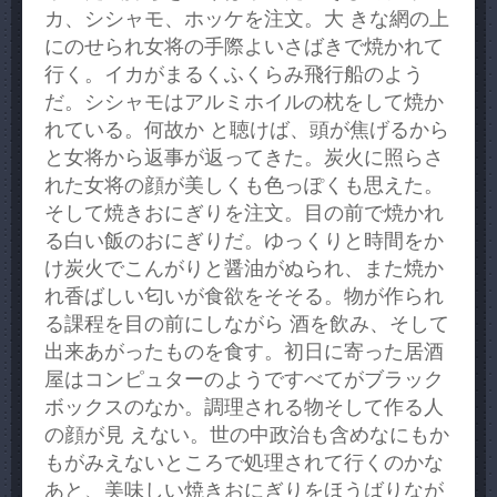
カ、シシャモ、ホッケを注文。大 きな網の上
にのせられ女将の手際よいさばきで焼かれて
行く。イカがまるくふくらみ飛行船のよう
だ。シシャモはアルミホイルの枕をして焼か
れている。何故か と聴けば、頭が焦げるから
と女将から返事が返ってきた。炭火に照らさ
れた女将の顔が美しくも色っぽくも思えた。
そして焼きおにぎりを注文。目の前で焼かれ
る白い飯のおにぎりだ。ゆっくりと時間をか
け炭火でこんがりと醤油がぬられ、また焼か
れ香ばしい匂いが食欲をそそる。物が作られ
る課程を目の前にしながら 酒を飲み、そして
出来あがったものを食す。初日に寄った居酒
屋はコンピュターのようですべてがブラック
ボックスのなか。調理される物そして作る人
の顔が見 えない。世の中政治も含めなにもか
もがみえないところで処理されて行くのかな
あと、美味しい焼きおにぎりをほうばりなが