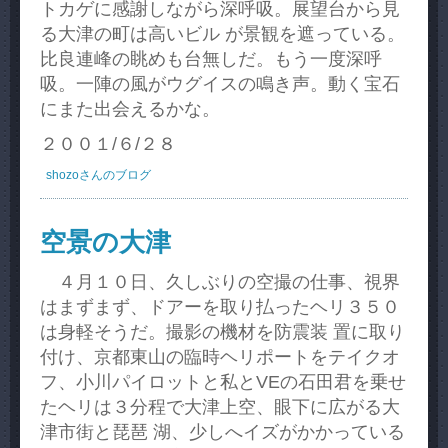
トカゲに感謝しながら深呼吸。展望台から見
る大津の町は高いビル が景観を遮っている。
比良連峰の眺めも台無しだ。もう一度深呼
吸。一陣の風がウグイスの鳴き声。動く宝石
にまた出会えるかな。
２００１/６/２８
shozoさんのブログ
空景の大津
４月１０日、久しぶりの空撮の仕事、視界
はまずまず、ドアーを取り払ったヘリ３５０
は身軽そうだ。撮影の機材を防震装 置に取り
付け、京都東山の臨時ヘリポートをテイクオ
フ、小川パイロットと私とVEの石田君を乗せ
たヘリは３分程で大津上空、眼下に広がる大
津市街と琵琶 湖、少しへイズがかかっている