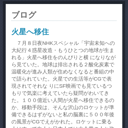
ブログ
火星へ移住
７月８日夜NHKスペシャル「宇宙未知への
大紀行４惑星改造・もうひとつの地球が生ま
れる」火星へ移住をのんびりと横 になりなが
ら見ていた。地球は排出される２酸化炭素で
温暖化が進み人類が住めなくなると番組の中
で語られていた。火星での生活等がCGで表
現されてそれな りにSF映画でも見ているつ
もりで気楽に考えていたら疑問がわいてき
た。１００億近い人間が火星へ移住できるの
か、移動手段は、そんな沢山のロケットが準
備できるはずがないと私の脳裏に５００年後
の風景がCGでえがかれた。ロケットに乗る