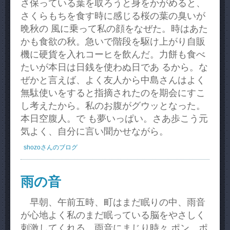
さ保っている葉を取ろうと身をかがめると、
さくらもちを食す時に感じる桜の葉の臭いが
晩秋の 風に乗って私の顔をなぜた。時はあた
かも食欲の秋。急いで階段を駆け上がり自販
機に硬貨を入れコーヒを飲んだ。力餅も食べ
たいが本日は日銭を使わぬ日であ るから。な
ぜかと言えば、よく友人から中島さんはよく
無駄使いをすると指摘されたのを期会にすこ
し考えたから。私のお腹がグウッとなった。
本日空腹人。で も夢いっぱい。さあ歩こう元
気よく、自分に言い聞かせながら。
shozoさんのブログ
雨の音
早朝、午前五時、町はまだ眠りの中、雨音
が心地よく私のまだ眠っている脳をやさしく
刺激してくれる。雨音にまじり時々 ポン、ポ