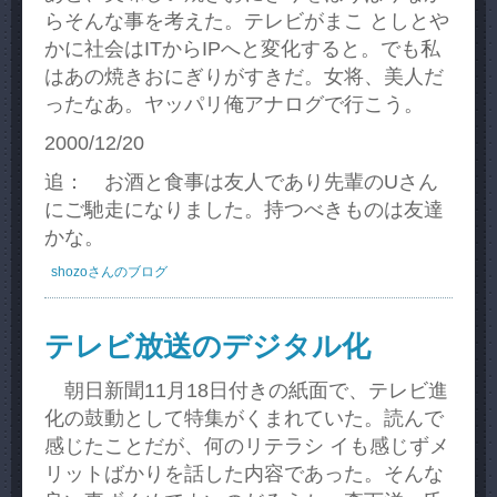
らそんな事を考えた。テレビがまこ としとや
かに社会はITからIPへと変化すると。でも私
はあの焼きおにぎりがすきだ。女将、美人だ
ったなあ。ヤッパリ俺アナログで行こう。
2000/12/20
追： お酒と食事は友人であり先輩のUさん
にご馳走になりました。持つべきものは友達
かな。
shozoさんのブログ
テレビ放送のデジタル化
朝日新聞11月18日付きの紙面で、テレビ進
化の鼓動として特集がくまれていた。読んで
感じたことだが、何のリテラシ イも感じずメ
リットばかりを話した内容であった。そんな