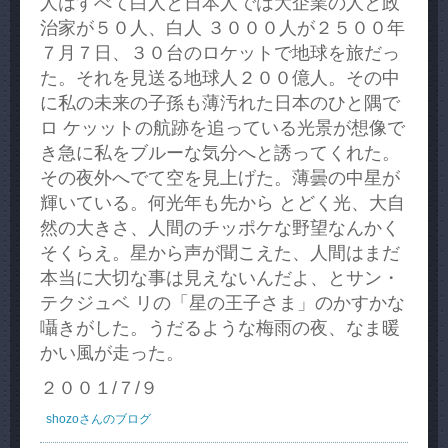
人はすべて白人と日本人では大企業の人と政
治家が５０人、白人 ３０００人が２５００年
７月７日、３０台のロケットで地球を旅だっ
た。それを見送る地球人２００億人。その中
に私の未来の子孫も薄汚れた日本のひと隅で
ロ ケッットの航跡を追っている光景が想像で
き急に私をブルーな気分へと誘ってくれた。
その夜外へでて空を見上げた。薄曇の中星が
輝いている。何光年も先から とどく光、大自
然の大きさ、人間のチッポケな野望なんかく
そくらえ。星から声が聞こえた、人間はまだ
本当に大切な事は見えないんだよ、とサン・
テクジュベ リの「星の王子さま」のかすかな
囁きがした。うだるような梅雨の夜、なま暖
かい風が走った。
２００１/７/９
shozoさんのブログ