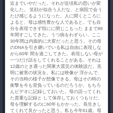
近までいやだった。それが近頃私の思いが変
化した。 笑顔が似合う人だな、と病院で会う
たび感じるようになった。人に聞くところに
よると、母は感性豊かな人であると。でも自
分を表現できず殻にに閉じこもった ままで88
年間すごしてきた。うつ病をわずらい、ここ
30年間は内面的に大変だったと思う。その母
のDNAを引き継いでいる私は自由に表現しな
がら60年 間を過ごしてきた。表現しない母が
一つだけ話をしてくれることがある。それは
12歳のとき遇った関東大震災の体験談だ。克
明に被害の状況を。私には映像が 浮かんで、
その当時の様子が想像できる。母はその時の
衝撃を今も背負っているのだろうか。もちろ
んビデオに記録しておいた。母の語ってくれ
た貴重な記録と して保存しておくつもりだ。
母を理解するのに60年もかかった。長生きし
てくれて良かったと思う。私も今年61歳。母