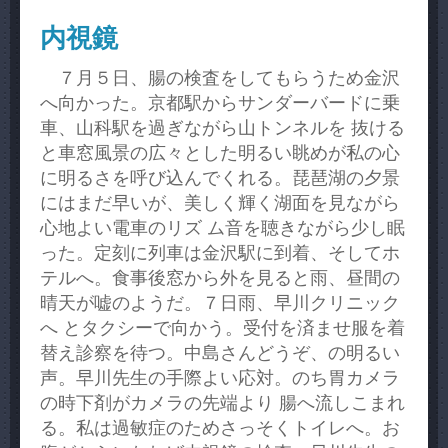
内視鏡
７月５日、腸の検査をしてもらうため金沢
へ向かった。京都駅からサンダーバードに乗
車、山科駅を過ぎながら山トンネルを 抜ける
と車窓風景の広々とした明るい眺めが私の心
に明るさを呼び込んでくれる。琵琶湖の夕景
にはまだ早いが、美しく輝く湖面を見ながら
心地よい電車のリズ ム音を聴きながら少し眠
った。定刻に列車は金沢駅に到着、そしてホ
テルへ。食事後窓から外を見ると雨、昼間の
晴天が嘘のようだ。７日雨、早川クリニック
へ とタクシーで向かう。受付を済ませ服を着
替え診察を待つ。中島さんどうぞ、の明るい
声。早川先生の手際よい応対。のち胃カメラ
の時下剤がカメラの先端より 腸へ流しこまれ
る。私は過敏症のためさっそくトイレへ。お