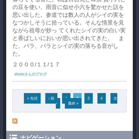
の豆を使い、雨音に似せ小六を驚かせた話を
思い出した。参道では数人の人がシイの実を
なつかしそうに拾っている。そんな情景を見
ながら祖母が炒っ てくれたシイの実の白い実
と香ばしいにおいが思い出されてきた。 ま
た、パラ、パラとシイの実の落ちる音がし
た。
２０００/１１/１７
shozoさんのブログ
ページ
« 先頭
‹ 前
1
2
3
4
次
›
最終 »
ナビゲーション