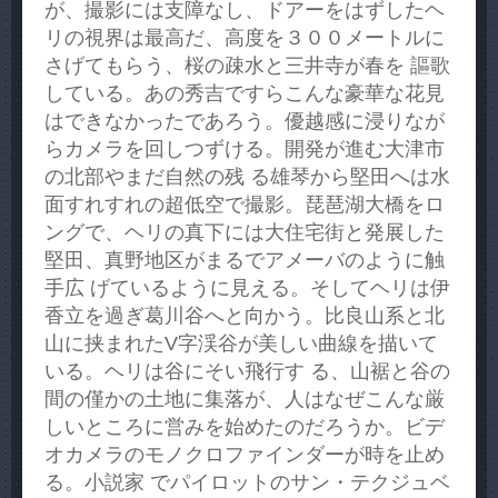
が、撮影には支障なし、ドアーをはずしたヘ
リの視界は最高だ、高度を３００メートルに
さげてもらう、桜の疎水と三井寺が春を 謳歌
している。あの秀吉ですらこんな豪華な花見
はできなかったであろう。優越感に浸りなが
らカメラを回しつずける。開発が進む大津市
の北部やまだ自然の残 る雄琴から堅田へは水
面すれすれの超低空で撮影。琵琶湖大橋をロ
ングで、ヘリの真下には大住宅街と発展した
堅田、真野地区がまるでアメーバのように触
手広 げているように見える。そしてヘリは伊
香立を過ぎ葛川谷へと向かう。比良山系と北
山に挟まれたV字渓谷が美しい曲線を描いて
いる。ヘリは谷にそい飛行す る、山裾と谷の
間の僅かの土地に集落が、人はなぜこんな厳
しいところに営みを始めたのだろうか。ビデ
オカメラのモノクロファインダーが時を止め
る。小説家 でパイロットのサン・テクジュベ