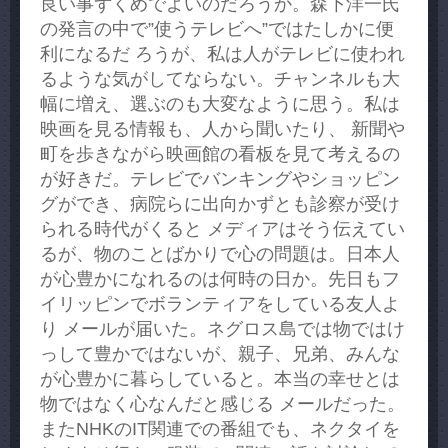
良い事ずくめでよいのだろうか。森下洋一氏
の発言の中で”使うテレビへ”ではたしかに便
利になるだ ろうが、私は人がテレビに使われ
るような気がしてならない。チャンネルも大
幅に増え、選ぶのも大変なように思う。私は
映画を見る情報も、人から聞いたり、 新聞や
町を歩きながら映画館の看板を見て考えるの
が好きだ。テレビでバンキングやショッピン
グができ、病院らに出向かずとも診察が受け
られる時代がくると メディアはそう伝えてい
るが、物のことばかりで心の問題は。日本人
が心豊かになれるのは何時の日か。先日もフ
イリッピンでボランティアをしている友人よ
り メールが届いた。ネグロス島では物ではけ
っして豊かではないが、親子、兄弟、みんな
が心豊かに暮らしていると。本当の幸せとは
物ではなく心なんだと感じる メールだった。
またNHKのIT関連での番組でも、ネクタイを