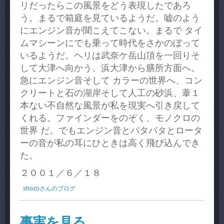
リだったらこの風景をどう表現したであろ
う。まるで箱庭を見ているようだ。嘘のよう
にエンジン音が聞こえてこない。まるで タイ
ムマシーンにでも乗って時代をさかのぼって
いるようだ。ヘリは武奈ケ岳山頂を一回りそ
して大津へ向かう、浜大津から膳所方面へ。
急にエンジン音そして カラーの世界へ、コン
クリートと石の湖岸そして人工の砂浜、葦１
本ない不自然な風景が私を現実へ引き戻して
くれる。ファインダーをのぞく、モノクロの
世界 だ。でもエンジン音とパタパタとロータ
ーの音が私の耳にひときは高く飛び込んでき
た。
２００１／６／１８
shozoさんのブログ
事実を見る