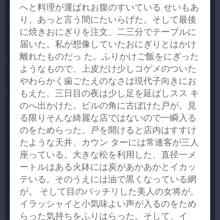
へと料理が運ばれお腹のすいている せいもあ
り、あっと言う間にたいらげた。そして最後
に焼きおにぎりを注文、二三分でテーブルに
届いた。私が想像していたおにぎりとはかけ
離れたものだっ た。ふりかけご飯をにぎった
ようなもので、上皮だけ少しコゲメのついた
やわらかく歯ごたえのなさは現代子向きにお
もえた。三日目の夜は少し足を延ばしスス キ
のへ出かけた。ビルの角に古ぼけた戸が。見
る限りそんな綺麗な店ではないので一瞬入る
のをためらった。戸を開けると店内はすすけ
たような天井、カウン ターには常連客が三人
座っている。大きな松を利用した、直径一メ
ートルはある火鉢には炭があかあかとイカッ
テいる。そのうえには油で黒くなっている網
が。 そして目のパッチリした美人の女将が。
イラッシャイと小気味よい声が入るのをため
らった気持ちをふりはらった。そして、イ