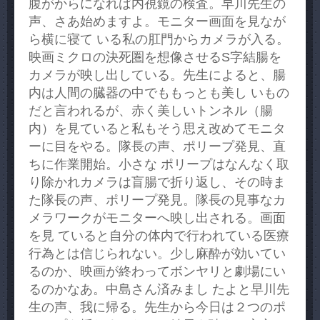
腹がからになれば内視鏡の検査。早川先生の
声、さあ始めますよ。モニター画面を見なが
ら横に寝て いる私の肛門からカメラが入る。
映画ミクロの決死圏を想像させるS字結腸を
カメラが映し出している。先生によると、腸
内は人間の臓器の中でももっとも美し いもの
だと言われるが、赤く美しいトンネル（腸
内）を見ていると私もそう思え改めてモニタ
ーに目をやる。隊長の声、ポリープ発見、直
ちに作業開始。小さな ポリープはなんなく取
り除かれカメラは盲腸で折り返し、その時ま
た隊長の声、ポリープ発見。隊長の見事なカ
メラワークがモニターへ映し出される。画面
を見 ていると自分の体内で行われている医療
行為とは信じられない。少し麻酔が効いてい
るのか、映画が終わってボンヤリと劇場にい
るのかなあ。中島さん済みまし たよと早川先
生の声、我に帰る。先生から今日は２つのポ